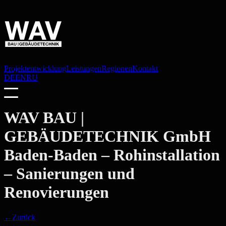
Projektentwicklung
Leistungen
Regionen
Kontakt
DE
EN
RU
WAV BAU |
GEBÄUDETECHNIK GmbH
Baden-Baden
– Rohinstallation
– Sanierungen und
Renovierungen
←
Zurück