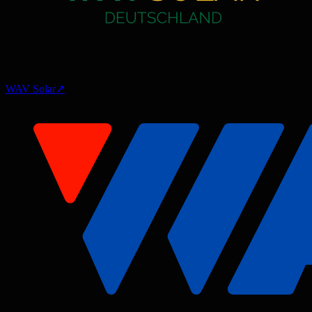
WAV Solar
↗